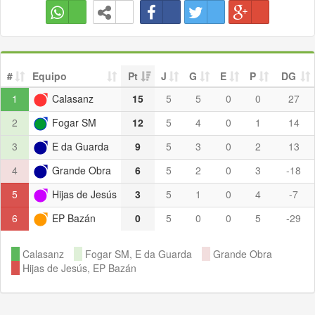
#
Equipo
Pt
J
G
E
P
DG
1
Calasanz
15
5
5
0
0
27
2
Fogar SM
12
5
4
0
1
14
3
E da Guarda
9
5
3
0
2
13
4
Grande Obra
6
5
2
0
3
-18
5
Hijas de Jesús
3
5
1
0
4
-7
6
EP Bazán
0
5
0
0
5
-29
Calasanz
Fogar SM, E da Guarda
Grande Obra
Hijas de Jesús, EP Bazán