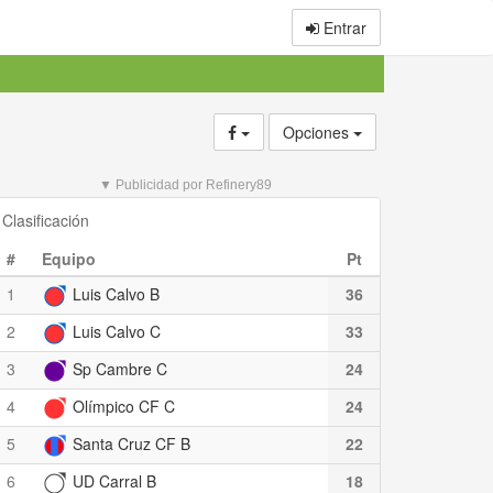
Entrar
Opciones
▼ Publicidad por Refinery89
Clasificación
#
Equipo
Pt
1
Luis Calvo B
36
2
Luis Calvo C
33
3
Sp Cambre C
24
4
Olímpico CF C
24
5
Santa Cruz CF B
22
6
UD Carral B
18