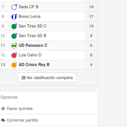
7
Sada CF B
18
8
Brexo Lema
17
9
San Tirso SD C
15
10
San Tirso SD B
9
11
UD Paiosaco C
6
12
Luis Calvo D
6
13
AD Cristo Rey B
4
Ver clasificación completa
Opciones
Hacer quiniela
Comentar partido