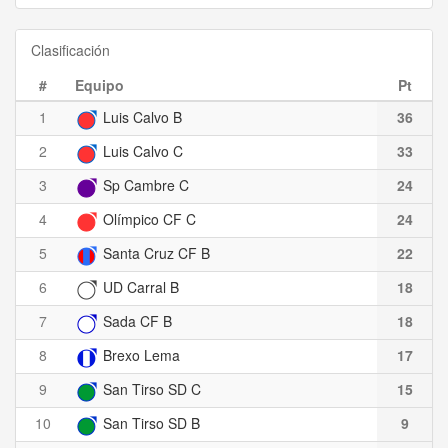
Clasificación
#
Equipo
Pt
1
Luis Calvo B
36
2
Luis Calvo C
33
3
Sp Cambre C
24
4
Olímpico CF C
24
5
Santa Cruz CF B
22
6
UD Carral B
18
7
Sada CF B
18
8
Brexo Lema
17
9
San Tirso SD C
15
10
San Tirso SD B
9