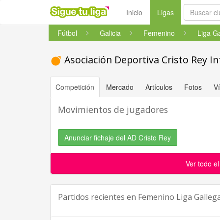
(current)
Inicio
Ligas
Fútbol
Galicia
Femenino
Asociación Deportiva Cristo Rey I
Competición
Mercado
Artículos
Fotos
V
Movimientos de jugadores
Anunciar fichaje del AD Cristo Rey
Ver todo e
Partidos recientes en
Femenino Liga Gallega