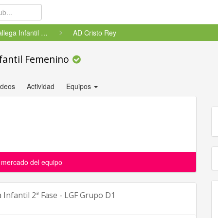
Liga Gallega Infantil 2ª Fase...
AD Cristo Rey
nfantil Femenino
ídeos
Actividad
Equipos
l mercado del equipo
 Infantil 2ª Fase - LGF Grupo D1