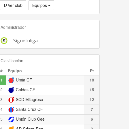
Ver club
Equipos
Administrador
Siguetuliga
Clasificación
#
Equipo
Pt
1
Umia CF
18
2
Caldas CF
15
3
SCD Milagrosa
12
4
Santa Cruz CF
7
5
Unión Club Cee
6
6
AD Cristo Rey
3