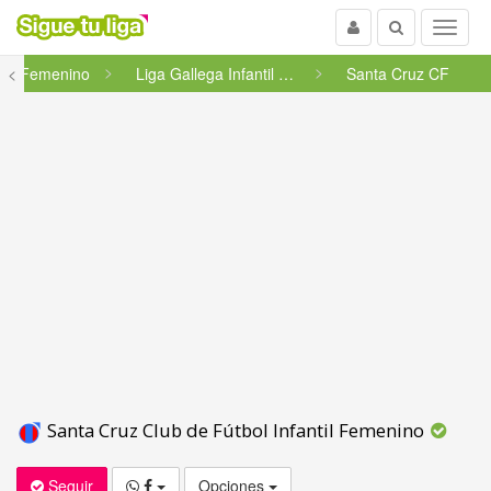
Usuario
Buscar
Menu
<
Femenino
Liga Gallega Infantil 2ª Fase...
Santa Cruz CF
Santa Cruz Club de Fútbol Infantil Femenino
Seguir
Opciones