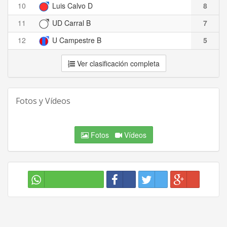
10
Luis Calvo D
8
11
UD Carral B
7
12
U Campestre B
5
Ver clasificación completa
Fotos y Vídeos
Fotos
Vídeos