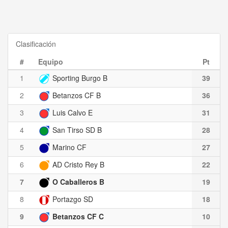
Clasificación
#
Equipo
Pt
1
Sporting Burgo B
39
2
Betanzos CF B
36
3
Luis Calvo E
31
4
San Tirso SD B
28
5
Marino CF
27
6
AD Cristo Rey B
22
7
O Caballeros B
19
8
Portazgo SD
18
9
Betanzos CF C
10