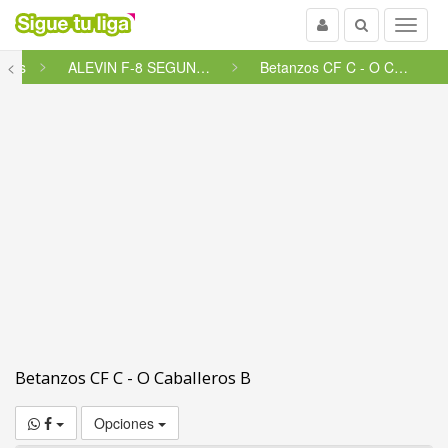
Usuario
Buscar
Menu
ines
<
ALEVIN F-8 SEGUNDA GALICIA SEG...
Betanzos CF C - O Caballeros B
Betanzos CF C - O Caballeros B
Opciones