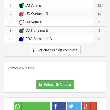
6
CD Allariz
12
7
UD Ourense B
12
8
CD Velle B
9
9
CD Purísima B
3
10
EDC Barbadás C
3
Ver clasificación completa
Fotos y Vídeos
Fotos
Vídeos