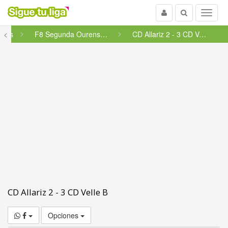
Usuario
Buscar
Menu
ines
<
F8 Segunda Ourense - Grupo 42
CD Allariz 2 - 3 CD Velle B
CD Allariz 2 - 3 CD Velle B
Opciones