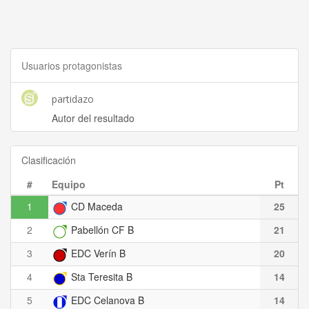
Usuarios protagonistas
partidazo
Autor del resultado
Clasificación
#
Equipo
Pt
1
CD Maceda
25
2
Pabellón CF B
21
3
EDC Verín B
20
4
Sta Teresita B
14
5
EDC Celanova B
14