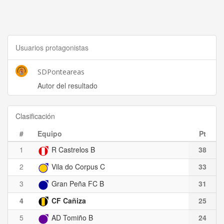
Usuarios protagonistas
SDPonteareas
Autor del resultado
Clasificación
#
Equipo
Pt
1
R Castrelos B
38
2
Vila do Corpus C
33
3
Gran Peña FC B
31
4
CF Cañiza
25
5
AD Tomiño B
24