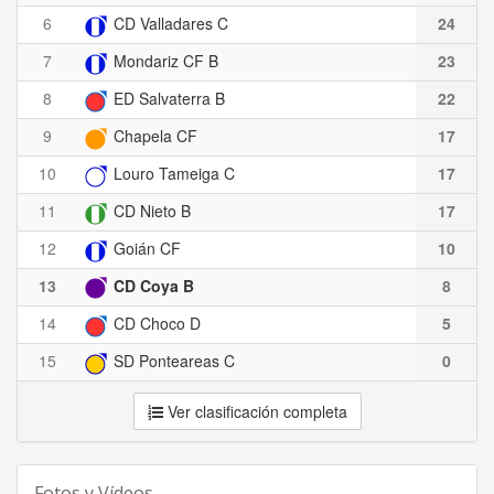
6
CD Valladares C
24
7
Mondariz CF B
23
8
ED Salvaterra B
22
9
Chapela CF
17
10
Louro Tameiga C
17
11
CD Nieto B
17
12
Goián CF
10
13
CD Coya B
8
14
CD Choco D
5
15
SD Ponteareas C
0
Ver clasificación completa
Fotos y Vídeos