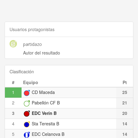
Usuarios protagonistas
partidazo
Autor del resultado
Clasificación
#
Equipo
Pt
1
CD Maceda
25
2
Pabellón CF B
21
3
EDC Verín B
20
4
Sta Teresita B
14
5
EDC Celanova B
14