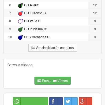
6
CD Allariz
12
7
UD Ourense B
12
8
CD Velle B
9
9
CD Purísima B
3
10
EDC Barbadás C
3
Ver clasificación completa
Fotos y Vídeos
Fotos
Vídeos