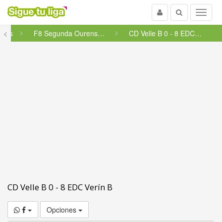
Usuario
Buscar
Menu
ines
<
F8 Segunda Ourense - Grupo 42
CD Velle B 0 - 8 EDC Verín B
CD Velle B 0 - 8 EDC Verín B
Opciones