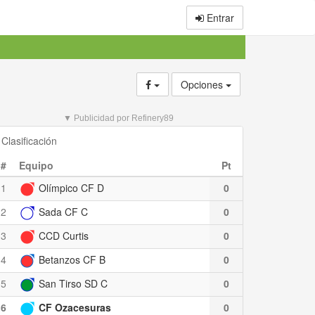
Entrar
Opciones
▼ Publicidad por Refinery89
Clasificación
#
Equipo
Pt
1
Olímpico CF D
0
2
Sada CF C
0
3
CCD Curtis
0
4
Betanzos CF B
0
5
San Tirso SD C
0
6
CF Ozacesuras
0