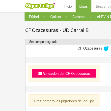
(current)
Inicio
Ligas
Fútbol
Galicia
Alevines
CF Ozacesuras - UD Carral B
Sin campo asignado
CF Ozacesuras
Alineación del CF Ozacesuras
Crea primero los jugadores del equipo