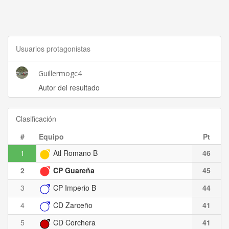
Usuarios protagonistas
Guillermogc4
Autor del resultado
Clasificación
#
Equipo
Pt
1
Atl Romano B
46
2
CP Guareña
45
3
CP Imperio B
44
4
CD Zarceño
41
5
CD Corchera
41