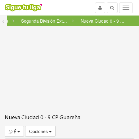
Usuario
Buscar
Menu
etes
<
Segunda División Extremeña C...
Nueva Ciudad 0 - 9 CP Guareña
Nueva Ciudad 0 - 9 CP Guareña
Opciones