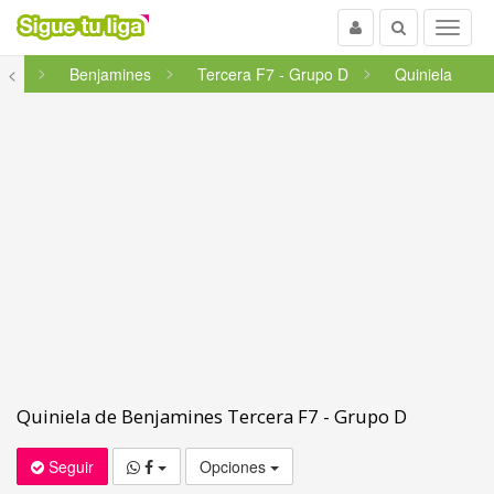
Usuario
Buscar
Menu
bria
<
Benjamines
Tercera F7 - Grupo D
Quiniela
Quiniela de Benjamines Tercera F7 - Grupo D
Seguir
Opciones