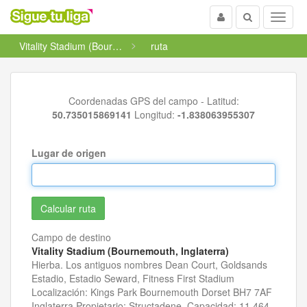
Usuario
Buscar
Menu
Vitality Stadium (Bournemouth, Inglaterra)
ruta
Coordenadas GPS del campo - Latitud:
50.735015869141
Longitud:
-1.838063955307
Lugar de origen
Campo de destino
Vitality Stadium (Bournemouth, Inglaterra)
Hierba. Los antiguos nombres Dean Court, Goldsands
Estadio, Estadio Seward, Fitness First Stadium
Localización: Kings Park Bournemouth Dorset BH7 7AF
Inglaterra Propietario: Structadene. Capacidad: 11.464