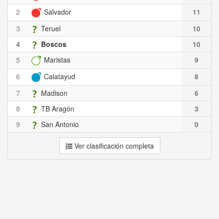
2
Salvador
11
3
Teruel
10
4
Boscos
10
5
Maristas
9
6
Calatayud
8
7
Madison
6
8
TB Aragón
3
9
San Antonio
0
Ver clasificación completa