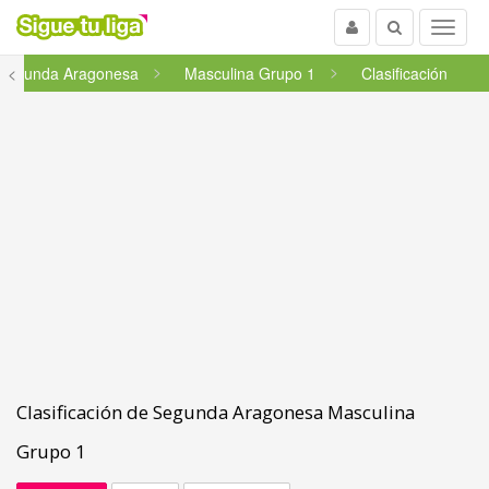
Usuario
Buscar
Menu
Segunda Aragonesa
<
Masculina Grupo 1
Clasificación
Clasificación de Segunda Aragonesa Masculina
Grupo 1