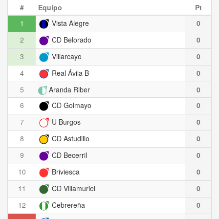
#
Equipo
Pt
1
Vista Alegre
0
2
CD Belorado
0
3
Villarcayo
0
4
Real Ávila B
0
5
Aranda Riber
0
6
CD Golmayo
0
7
U Burgos
0
8
CD Astudillo
0
9
CD Becerril
0
10
Briviesca
0
11
CD Villamuriel
0
12
Cebrereña
0