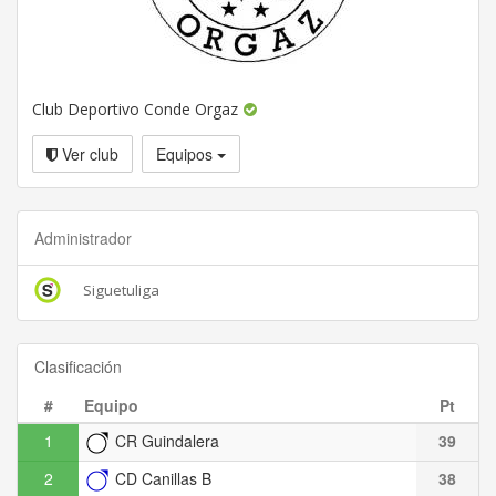
Club Deportivo Conde Orgaz
Ver club
Equipos
Administrador
Siguetuliga
Clasificación
#
Equipo
Pt
1
CR Guindalera
39
2
CD Canillas B
38