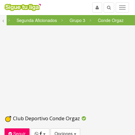
Usuario
Buscar
Menu
id
<
Segunda Aficionados
Grupo 3
Conde Orgaz
Club Deportivo Conde Orgaz
Seguir
Opciones