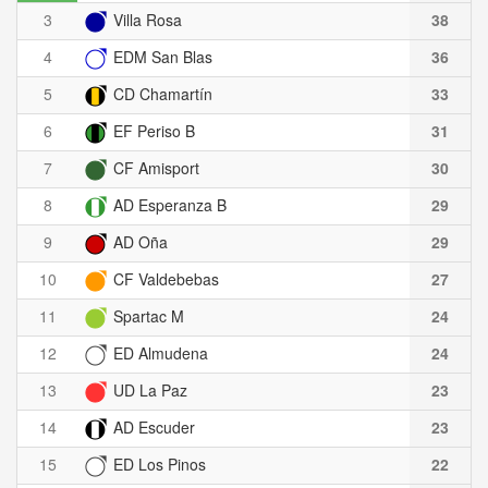
3
Villa Rosa
38
4
EDM San Blas
36
5
CD Chamartín
33
6
EF Periso B
31
7
CF Amisport
30
8
AD Esperanza B
29
9
AD Oña
29
10
CF Valdebebas
27
11
Spartac M
24
12
ED Almudena
24
13
UD La Paz
23
14
AD Escuder
23
15
ED Los Pinos
22