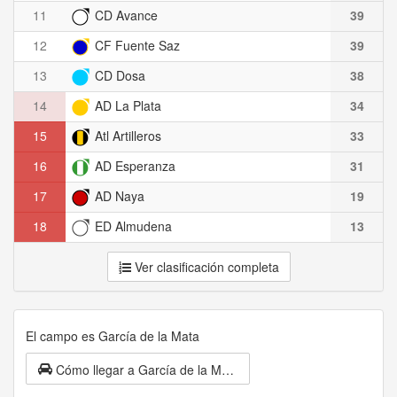
11
CD Avance
39
12
CF Fuente Saz
39
13
CD Dosa
38
14
AD La Plata
34
15
Atl Artilleros
33
16
AD Esperanza
31
17
AD Naya
19
18
ED Almudena
13
Ver clasificación completa
El campo es García de la Mata
Cómo llegar a García de la Mata