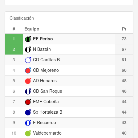
Clasificación
#
Equipo
Pt
1
EF Periso
73
2
N Baztán
67
3
CD Canillas B
61
4
CD Mejoreño
60
5
AD Henares
48
6
CD San Roque
46
7
EMF Cobeña
44
8
Sp Hortaleza B
44
9
F Recuerdo
43
10
Valdebernardo
40