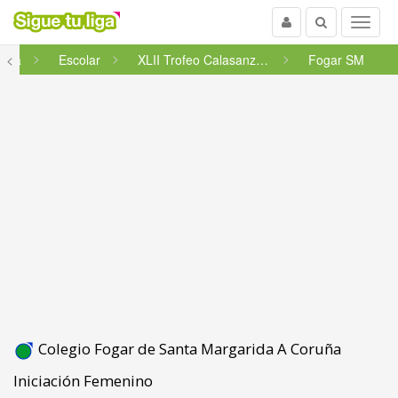
Usuario
Buscar
Menu
icia
<
Escolar
XLII Trofeo Calasanz Fase Fina...
Fogar SM
Colegio Fogar de Santa Margarida A Coruña
Iniciación Femenino