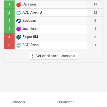
1
Calasanz
15
2
ACD Awen B
12
3
Esclavas
9
4
Jesuitinas
4
5
Fogar SM
2
6
ACD Awen
1
Ver clasificación completa
Contacta
Plataforma