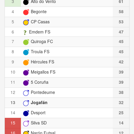
3
Alto do Vento
61
4
Begonte
58
5
CP Casas
53
6
Emdem FS
47
7
Quiroga FC
45
8
Troula FS
45
9
Hércules FS
42
10
Meigallos FS
39
11
5 Coruña
39
12
Pontedeume
38
13
Jogafán
32
14
Dvsport
25
15
Silva SD
14
16
Narón Futsal
12