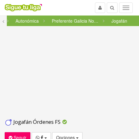
Usuario
Buscar
Menu
ia
<
Autonómica
Preferente Galicia Norte
Jogafán
Jogafán Órdenes FS
Seguir
Opciones