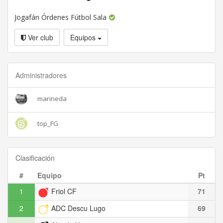
Jogafán Órdenes Fútbol Sala
Ver club
Equipos
Administradores
marineda
top_FG
Clasificación
#
Equipo
Pt
1
Friol CF
71
2
ADC Descu Lugo
69