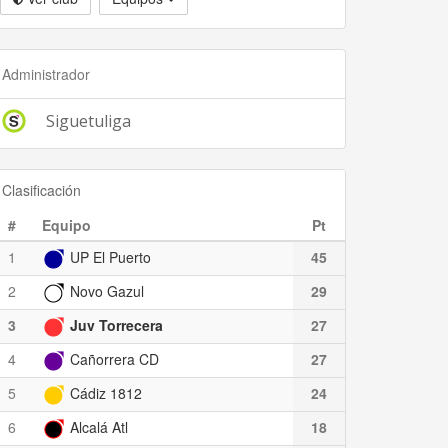
Administrador
Siguetuliga
Clasificación
#
Equipo
Pt
1
UP El Puerto
45
2
Novo Gazul
29
3
Juv Torrecera
27
4
Cañorrera CD
27
5
Cádiz 1812
24
6
Alcalá Atl
18