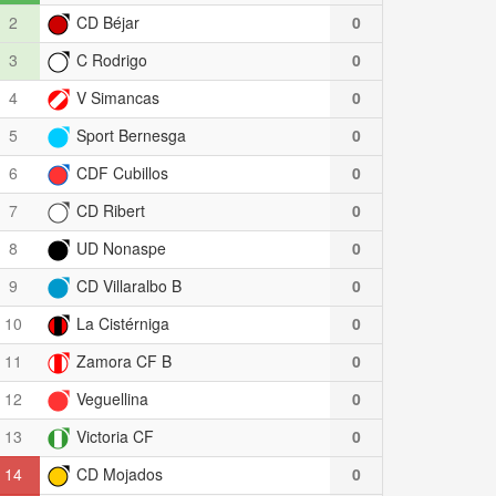
2
CD Béjar
0
3
C Rodrigo
0
4
V Simancas
0
5
Sport Bernesga
0
6
CDF Cubillos
0
7
CD Ribert
0
8
UD Nonaspe
0
9
CD Villaralbo B
0
10
La Cistérniga
0
11
Zamora CF B
0
12
Veguellina
0
13
Victoria CF
0
14
CD Mojados
0