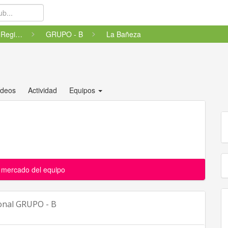
Primera División Regional
GRUPO - B
La Bañeza
ídeos
Actividad
Equipos
l mercado del equipo
onal GRUPO - B