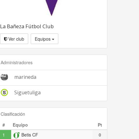
La Bañeza Fútbol Club
Ver club
Equipos
Administradores
marineda
Siguetuliga
Clasificación
#
Equipo
Pt
1
Betis CF
0