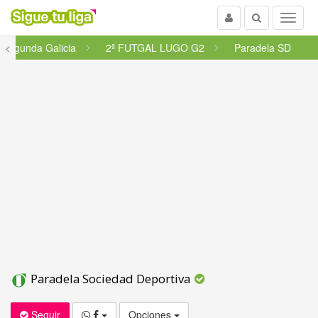
Usuario
Buscar
Menu
Segunda Galicia
<
2ª FUTGAL LUGO G2
Paradela SD
Paradela Sociedad Deportiva
Seguir
Opciones