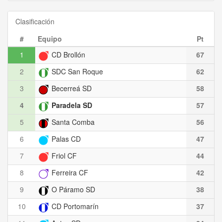
Clasificación
#
Equipo
Pt
1
CD Brollón
67
2
SDC San Roque
62
3
Becerreá SD
58
4
Paradela SD
57
5
Santa Comba
56
6
Palas CD
47
7
Friol CF
44
8
Ferreira CF
42
9
O Páramo SD
38
10
CD Portomarín
37