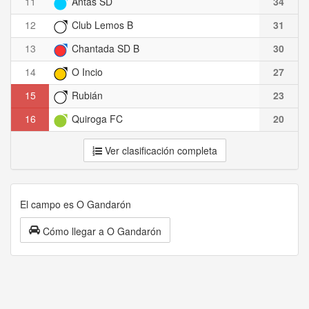
11
Antas SD
34
12
Club Lemos B
31
13
Chantada SD B
30
14
O Incio
27
15
Rubián
23
16
Quiroga FC
20
Ver clasificación completa
El campo es O Gandarón
Cómo llegar a O Gandarón