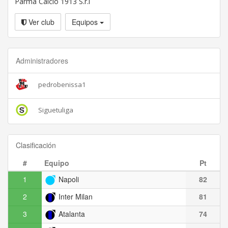
Parma Calcio 1913 S.r.l
Ver club
Equipos
Administradores
pedrobenissa1
Siguetuliga
Clasificación
#
Equipo
Pt
1
Napoli
82
2
Inter Milan
81
3
Atalanta
74