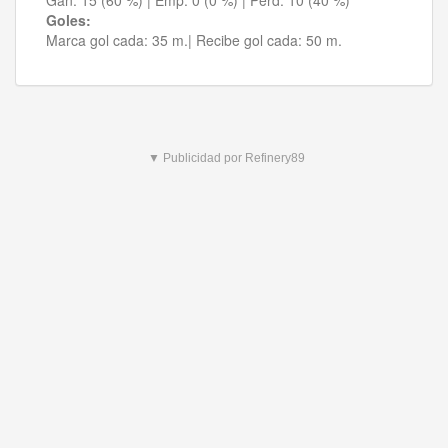
Gan:
15 (60 %)
| Emp:
0 (0 %)
| Perd:
10 (40 %)
Goles:
Marca gol cada:
35 m.|
Recibe gol cada:
50 m.
▼ Publicidad por Refinery89