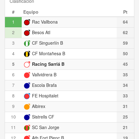
Clasificación
#
Equipo
Pt
1
Rac Vallbona
64
2
Besos Atl
62
3
CF Singuerlín B
59
4
CF Montañesa B
50
5
Racing Sarriá B
45
6
Vallvidrera B
35
7
Escola Brafa
34
8
FE Hospitalet
33
9
Albirex
31
10
Sistrells CF
25
11
SC San Jorge
21
12
Ath Fort Pienc B
19