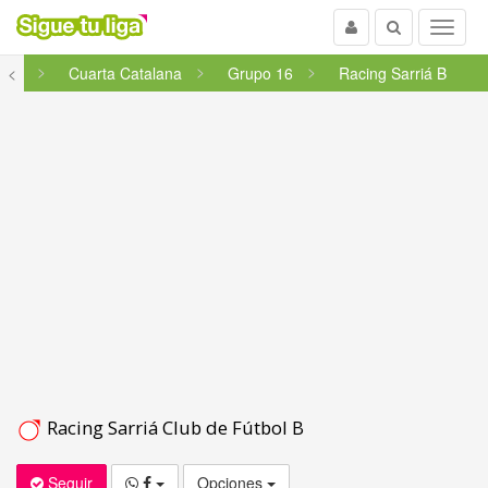
Usuario
Buscar
Menu
uña
<
Cuarta Catalana
Grupo 16
Racing Sarriá B
Racing Sarriá Club de Fútbol B
Seguir
Opciones