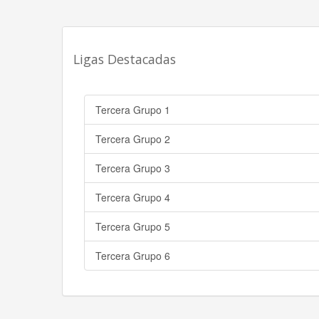
Ligas Destacadas
Tercera Grupo 1
Tercera Grupo 2
Tercera Grupo 3
Tercera Grupo 4
Tercera Grupo 5
Tercera Grupo 6