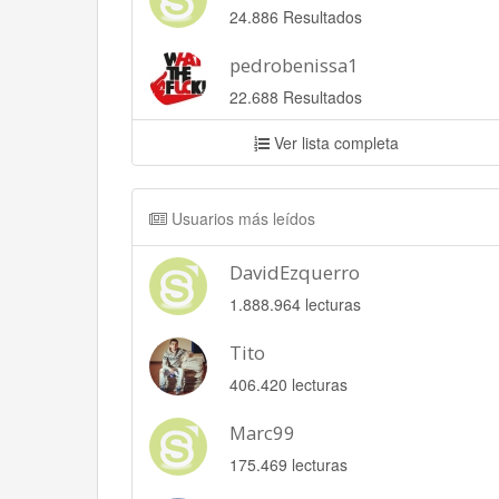
24.886 Resultados
pedrobenissa1
22.688 Resultados
Ver lista completa
Usuarios más leídos
DavidEzquerro
1.888.964 lecturas
Tito
406.420 lecturas
Marc99
175.469 lecturas