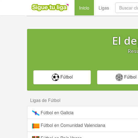
(current)
Inicio
Ligas
El d
Resu
Fútbol
Fútbol 
Ligas de Fútbol
Fútbol en Galicia
Fútbol en Comunidad Valenciana
Fútbol en País Vasco