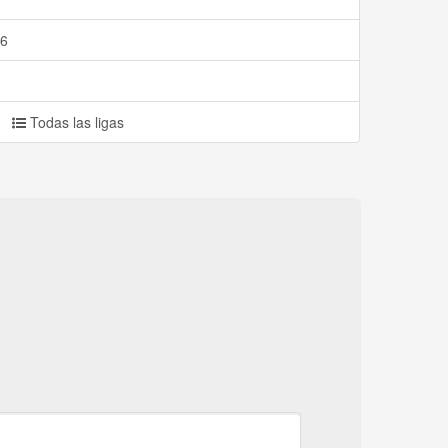
 6
Todas las ligas