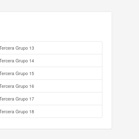
Tercera Grupo 13
Tercera Grupo 14
Tercera Grupo 15
Tercera Grupo 16
Tercera Grupo 17
Tercera Grupo 18