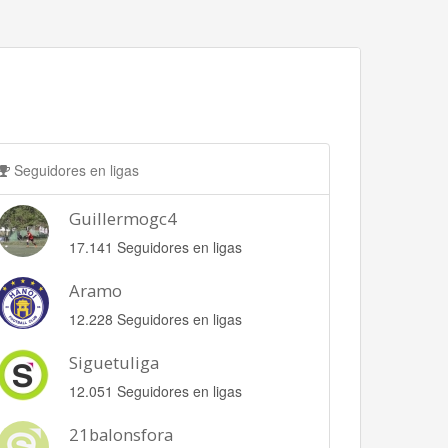
Seguidores en ligas
Guillermogc4
17.141 Seguidores en ligas
Aramo
12.228 Seguidores en ligas
Siguetuliga
12.051 Seguidores en ligas
21balonsfora