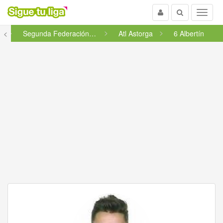
Usuario
Buscar
Menu
B
<
Segunda Federación - Grupo 1 ...
Atl Astorga
6 Albertín