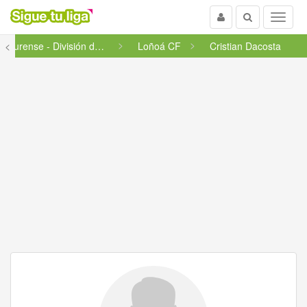
Usuario
Buscar
Menu
<
Ourense - División de honor
Loñoá CF
Cristian Dacosta