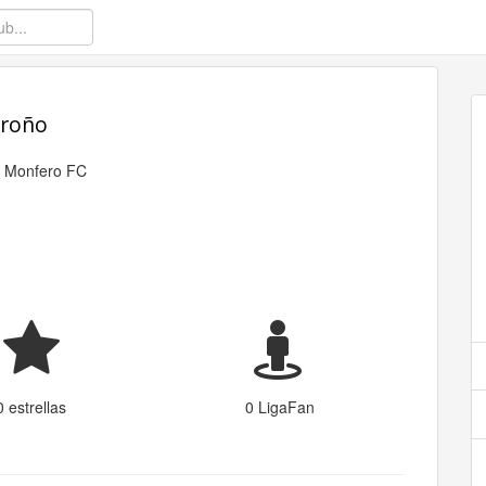
aroño
l
Monfero FC
0 estrellas
0 LigaFan