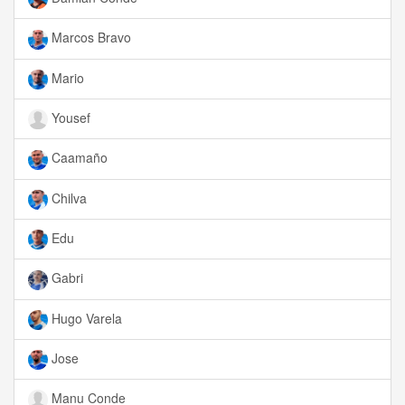
Marcos Bravo
Mario
Yousef
Caamaño
Chilva
Edu
Gabri
Hugo Varela
Jose
Manu Conde