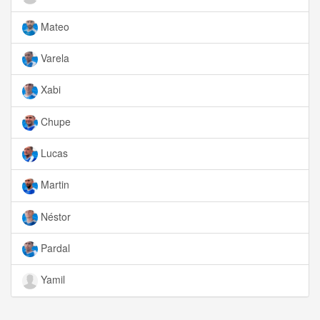
Mateo
Varela
Xabi
Chupe
Lucas
Martin
Néstor
Pardal
Yamil