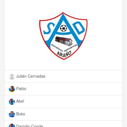
Julián Cernadas
Pablo
Abel
Buko
Damián Conde