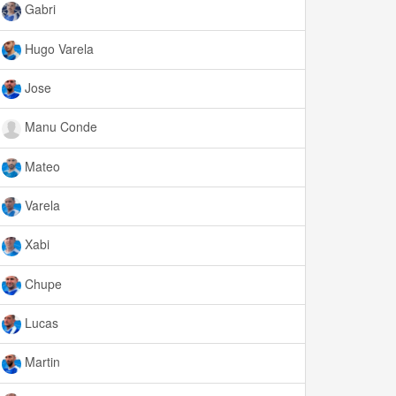
Gabri
Hugo Varela
Jose
Manu Conde
Mateo
Varela
Xabi
Chupe
Lucas
Martin