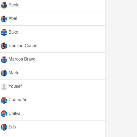
Pablo
Abel
Buko
Damián Conde
Marcos Bravo
Mario
Yousef
Caamaño
Chilva
Edu