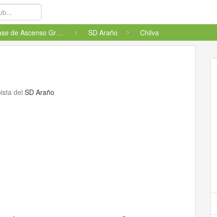
Fase de Ascenso Grupo 1 Santia...
SD Araño
Chilva
ista del
SD Araño