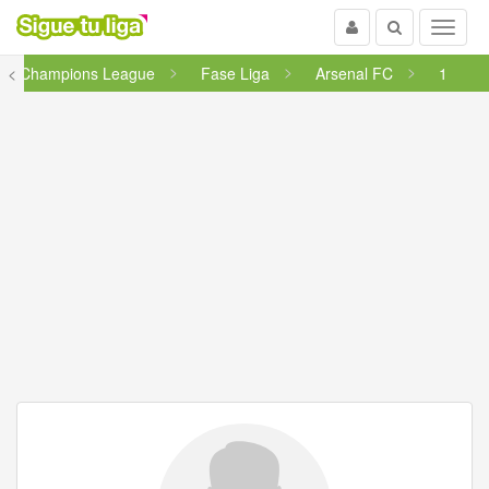
Usuario
Buscar
Menu
<
Champions League
Fase Liga
Arsenal FC
1