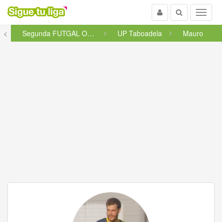
Usuario
Buscar
Menu
a
<
Segunda FUTGAL Ourense
UP Taboadela
Mauro