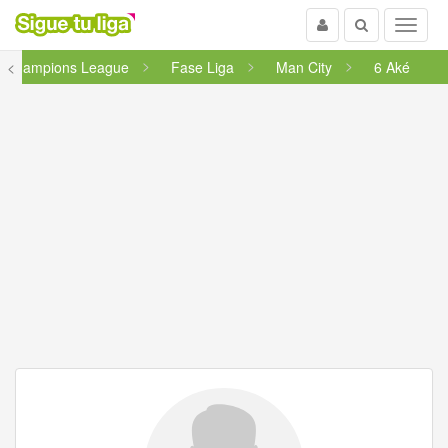
Usuario
Buscar
Menu
Champions League
<
Fase Liga
Man City
6 Aké