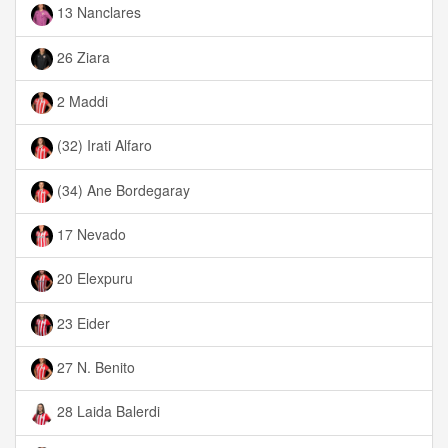
13 Nanclares
26 Ziara
2 Maddi
(32) Irati Alfaro
(34) Ane Bordegaray
17 Nevado
20 Elexpuru
23 Eider
27 N. Benito
28 Laida Balerdi