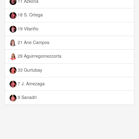
11 Azkona
18 S. Ortega
19 Vilariño
21 Ane Campos
29 Aguirregomezcorta
33 Gurtubay
7 J. Amezaga
9 Sanadri