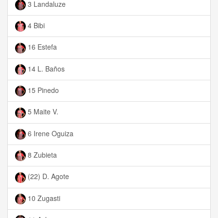
3 Landaluze
4 Bibi
16 Estefa
14 L. Baños
15 Pinedo
5 Maite V.
6 Irene Oguiza
8 Zubieta
(22) D. Agote
10 Zugasti