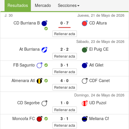
Resultados
Mercado
Secciones
J. 30
Jueves, 21 de Mayo de 2026
CD Burriana B
0
·
7
CD Altura
Rellenar acta
Sábado, 23 de Mayo de 2026
At Burriana
2
·
2
El Puig CE
Rellenar acta
FB Sagunto
3
·
1
Atl Gilet
Rellenar acta
Almenara Atl
4
·
0
CDF Canet
Rellenar acta
Domingo, 24 de Mayo de 2026
CD Segorbe
1
·
0
UD Puzol
Rellenar acta
Moncofa FC
3
·
1
Meliana Cf
Rellenar acta