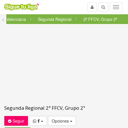
Usuario
Buscar
Menu
ad Valenciana
<
Segunda Regional
2ª FFCV, Grupo 2º
Segunda Regional 2ª FFCV, Grupo 2º
Seguir
Opciones