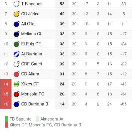
6
T Blanques
53
30
17
2
11
33
7
CD Jérica
42
30
13
3
14
5
8
Atl Gilet
39
30
10
9
11
11
9
Meliana Cf
33
30
9
6
15
-17
10
El Puig CE
33
30
9
6
15
-24
11
At Burriana
33
30
9
6
15
-17
12
CDF Canet
32
30
9
5
16
-22
13
CD Altura
31
30
8
7
15
-12
14
Xilxes CF
24
29
6
6
17
-43
15
Moncofa FC
20
30
4
8
18
-34
16
CD Burriana B
14
30
4
2
24
-85
FB Sagunto
Almenara Atl
Xilxes CF, Moncofa FC, CD Burriana B