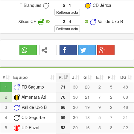
T Blanques
5
·
1
CD Jérica
Rellenar acta
Xilxes CF
2
·
4
Vall de Uxo B
Rellenar acta
#
Equipo
Pt
J
G
E
P
DG
1
FB Sagunto
71
30
23
2
5
48
2
Almenara Atl
70
30
21
7
2
68
3
Vall de Uxo B
66
30
19
9
2
46
4
CD Segorbe
59
30
18
5
7
21
5
UD Puzol
53
29
16
5
8
22