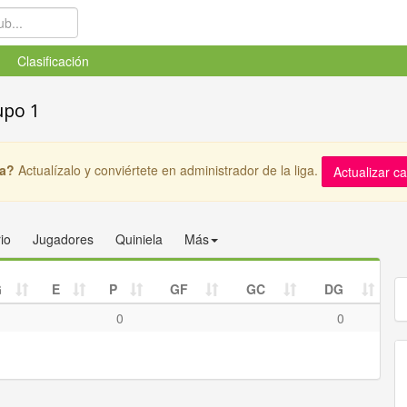
Clasificación
upo 1
ga?
Actualízalo y conviértete en administrador de la liga.
Actualizar c
io
Jugadores
Quiniela
Más
G
E
P
GF
GC
DG
0
0