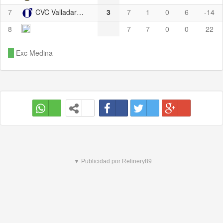
7
CVC Valladares B
3
7
1
0
6
-14
8
7
7
0
0
22
Exc Medina
▼ Publicidad por Refinery89