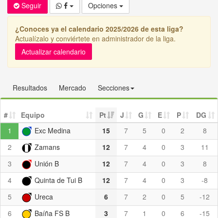
Seguir
Opciones
¿Conoces ya el calendario 2025/2026 de esta liga?
Actualízalo y conviértete en administrador de la liga.
Actualizar calendario
Resultados
Mercado
Secciones
#
Equipo
Pt
J
G
E
P
DG
1
Exc Medina
15
7
5
0
2
8
2
Zamans
12
7
4
0
3
11
3
Unión B
12
7
4
0
3
8
4
Quinta de Tui B
12
7
4
0
3
-8
5
Ureca
6
7
2
0
5
-12
6
Baíña FS B
3
7
1
0
6
-15