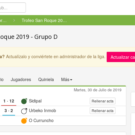
Ligas Locales (A Coruña)
Trofeo San Roque 2019 - Grupo ...
Roque 2019 - Grupo D
ga?
Actualízalo y conviértete en administrador de la liga.
Actualizar c
io
Jugadores
Quiniela
Más
Martes, 30 de Julio de 2019
1
·
12
Sidipal
Rellenar acta
3
·
2
Urbeko Inmob
Rellenar acta
O Curruncho