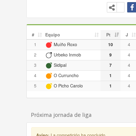
#
Equipo
Pt
J
1
Muíño Roxo
10
4
2
Urbeko Inmob
9
4
3
Sidipal
7
4
4
O Curruncho
1
4
5
O Picho Carolo
1
4
Próxima jornada de liga
Aviso:
La competición ha concluido