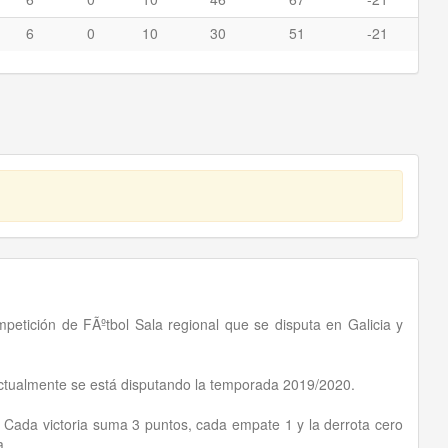
6
0
10
30
51
-21
petición de FÃºtbol Sala regional que se disputa en Galicia y
actualmente se está disputando la temporada 2019/2020.
. Cada victoria suma 3 puntos, cada empate 1 y la derrota cero
a.