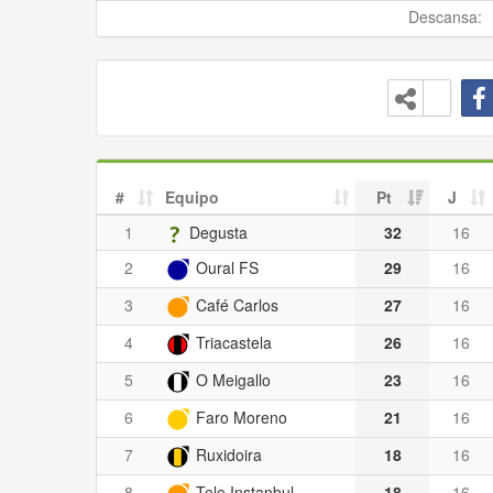
Descansa:
#
Equipo
Pt
J
1
Degusta
32
16
2
Oural FS
29
16
3
Café Carlos
27
16
4
Triacastela
26
16
5
O Meigallo
23
16
6
Faro Moreno
21
16
7
Ruxidoira
18
16
8
Tele Instanbul
18
16