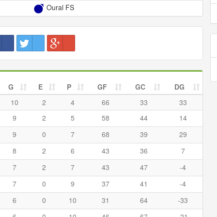
Oural FS
G
E
P
GF
GC
DG
10
2
4
66
33
33
9
2
5
58
44
14
9
0
7
68
39
29
8
2
6
43
36
7
7
2
7
43
47
-4
7
0
9
37
41
-4
6
0
10
31
64
-33
6
0
10
46
67
-21