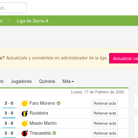
o)
Liga de Sarria A
ga?
Actualízalo y conviértete en administrador de la liga.
Actualizar c
io
Jugadores
Quiniela
Más
Lunes, 17 de Febrero de 2020
3
·
0
Faro Moreno
Rellenar acta
3
·
0
Ruxidoira
Rellenar acta
3
·
0
Mesón Martín
Rellenar acta
3
·
0
Triacastela
Rellenar acta