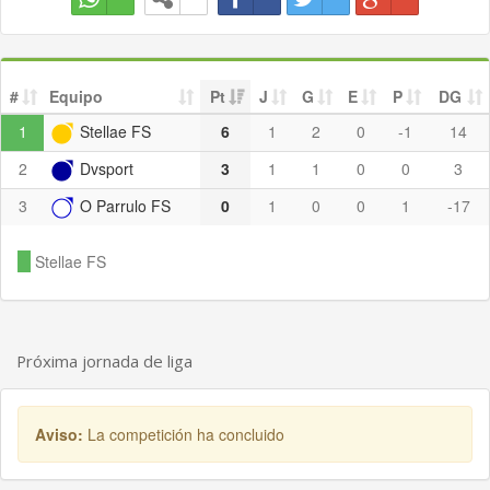
#
Equipo
Pt
J
G
E
P
DG
1
Stellae FS
6
1
2
0
-1
14
2
Dvsport
3
1
1
0
0
3
3
O Parrulo FS
0
1
0
0
1
-17
Stellae FS
Próxima jornada de liga
Aviso:
La competición ha concluido