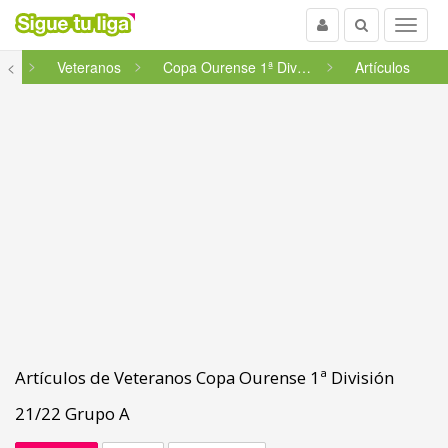
Usuario
Buscar
Menu
cia
<
Veteranos
Copa Ourense 1ª División 21/...
Artículos
Artículos de Veteranos Copa Ourense 1ª División
21/22 Grupo A