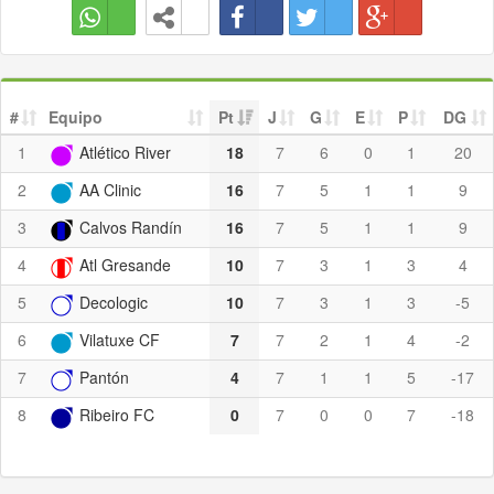
#
Equipo
Pt
J
G
E
P
DG
1
Atlético River
18
7
6
0
1
20
2
AA Clinic
16
7
5
1
1
9
3
Calvos Randín
16
7
5
1
1
9
4
Atl Gresande
10
7
3
1
3
4
5
Decologic
10
7
3
1
3
-5
6
Vilatuxe CF
7
7
2
1
4
-2
7
Pantón
4
7
1
1
5
-17
8
Ribeiro FC
0
7
0
0
7
-18