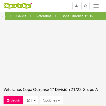
Usuario
Buscar
Menu
útbol
<
Galicia
Veteranos
Copa Ourense 1ª División 21/...
Veteranos Copa Ourense 1ª División 21/22 Grupo A
Seguir
Opciones