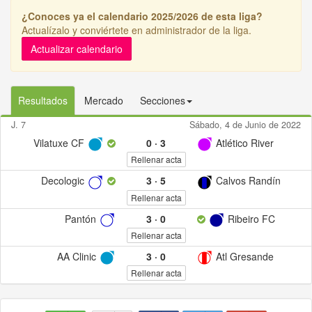
¿Conoces ya el calendario 2025/2026 de esta liga?
Actualízalo y conviértete en administrador de la liga.
Actualizar calendario
Resultados
Mercado
Secciones
J. 7
Sábado, 4 de Junio de 2022
Vilatuxe CF
0
·
3
Atlético River
Rellenar acta
Decologic
3
·
5
Calvos Randín
Rellenar acta
Pantón
3
·
0
Ribeiro FC
Rellenar acta
AA Clinic
3
·
0
Atl Gresande
Rellenar acta