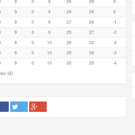
8
9
0
9
26
26
0
8
9
0
9
28
28
0
8
9
0
9
27
28
-1
8
9
0
9
25
27
-2
8
8
0
10
28
32
-4
8
8
0
10
25
28
-3
8
8
0
10
25
29
-4
rión SD