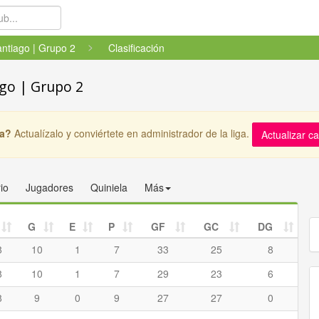
ntiago | Grupo 2
Clasificación
ago | Grupo 2
ga?
Actualízalo y conviértete en administrador de la liga.
Actualizar c
io
Jugadores
Quiniela
Más
G
E
P
GF
GC
DG
8
10
1
7
33
25
8
8
10
1
7
29
23
6
8
9
0
9
27
27
0