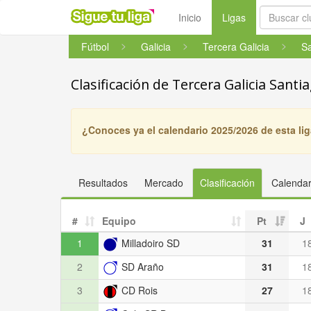
(current)
Inicio
Ligas
Fútbol
Galicia
Tercera Galicia
Sa
Clasificación de Tercera Galicia Santi
¿Conoces ya el calendario 2025/2026 de esta li
Resultados
Mercado
Clasificación
Calendar
#
Equipo
Pt
J
1
Milladoiro SD
31
1
2
SD Araño
31
1
3
CD Rois
27
1