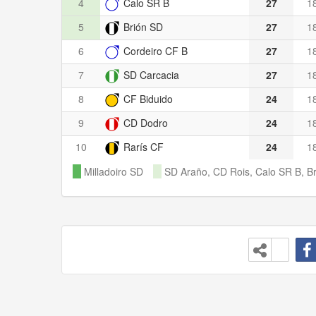
4
Calo SR B
27
1
5
Brión SD
27
1
6
Cordeiro CF B
27
1
7
SD Carcacia
27
1
8
CF Biduido
24
1
9
CD Dodro
24
1
10
Rarís CF
24
1
Milladoiro SD
SD Araño, CD Rois, Calo SR B, B