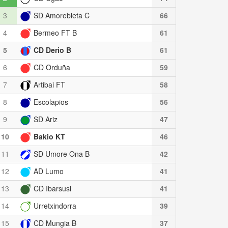
3
SD Amorebieta C
66
4
Bermeo FT B
61
5
CD Derio B
61
6
CD Orduña
59
7
Artibai FT
58
8
Escolapios
56
9
SD Ariz
47
10
Bakio KT
46
11
SD Umore Ona B
42
12
AD Lumo
41
13
CD Ibarsusi
41
14
Urretxindorra
39
15
CD Mungia B
37