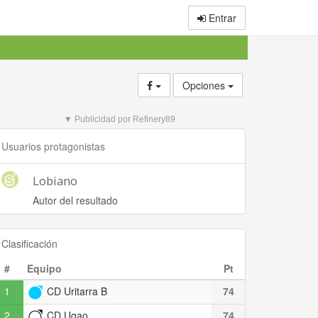
Entrar
Opciones
▼ Publicidad por Refinery89
Usuarios protagonistas
Lobiano
Autor del resultado
Clasificación
#
Equipo
Pt
1
CD Uritarra B
74
2
CD Ugao
74