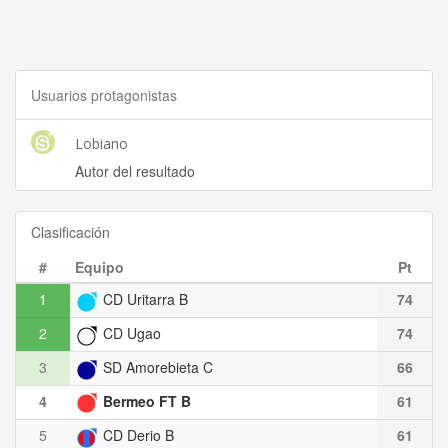
Usuarios protagonistas
Lobiano
Autor del resultado
Clasificación
#
Equipo
Pt
1
CD Uritarra B
74
2
CD Ugao
74
3
SD Amorebieta C
66
4
Bermeo FT B
61
5
CD Derio B
61