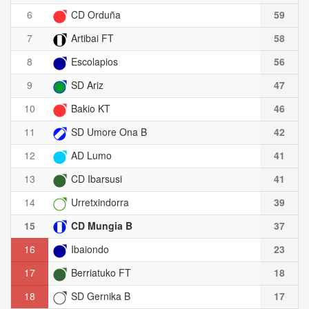
6
CD Orduña
59
7
Artibai FT
58
8
Escolapios
56
9
SD Ariz
47
10
Bakio KT
46
11
SD Umore Ona B
42
12
AD Lumo
41
13
CD Ibarsusi
41
14
Urretxindorra
39
15
CD Mungia B
37
16
Ibaiondo
23
17
Berriatuko FT
18
18
SD Gernika B
17