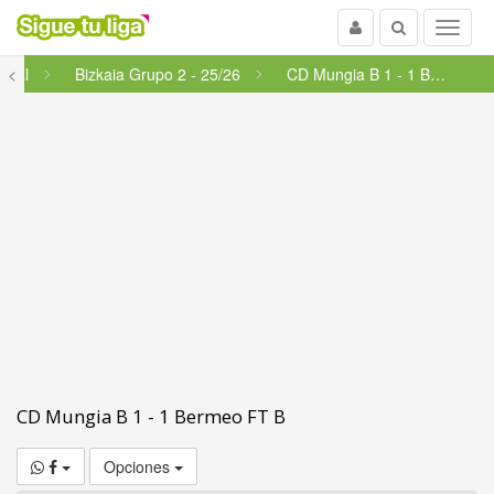
Usuario
Buscar
Menu
onal
<
Bizkaia Grupo 2 - 25/26
CD Mungia B 1 - 1 Bermeo FT B
CD Mungia B 1 - 1 Bermeo FT B
Opciones