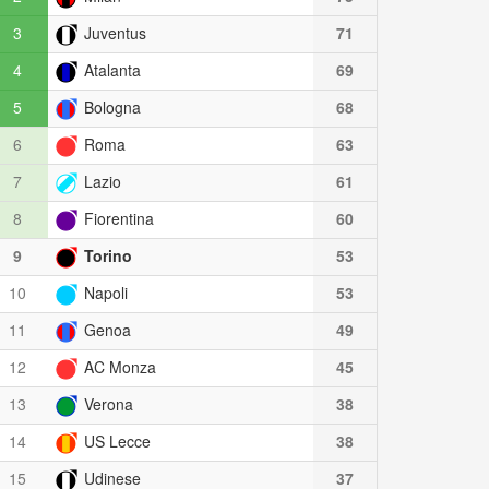
3
Juventus
71
4
Atalanta
69
5
Bologna
68
6
Roma
63
7
Lazio
61
8
Fiorentina
60
9
Torino
53
10
Napoli
53
11
Genoa
49
12
AC Monza
45
13
Verona
38
14
US Lecce
38
15
Udinese
37