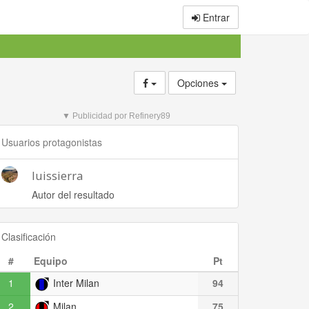
Entrar
Opciones
▼ Publicidad por Refinery89
Usuarios protagonistas
luissierra
Autor del resultado
Clasificación
#
Equipo
Pt
1
Inter Milan
94
2
Milan
75