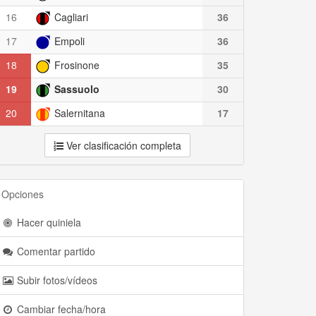
16
Cagliari
36
17
Empoli
36
18
Frosinone
35
19
Sassuolo
30
20
Salernitana
17
Ver clasificación completa
Opciones
Hacer quiniela
Comentar partido
Subir fotos/vídeos
Cambiar fecha/hora