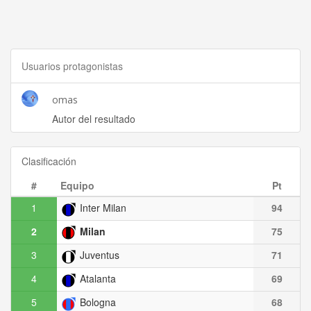
Usuarios protagonistas
omas
Autor del resultado
Clasificación
#
Equipo
Pt
1
Inter Milan
94
2
Milan
75
3
Juventus
71
4
Atalanta
69
5
Bologna
68