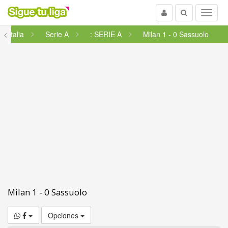
Usuario
Buscar
Menu
<
Italia
Serie A
: SERIE A
Milan 1 - 0 Sassuolo
Milan 1 - 0 Sassuolo
Opciones