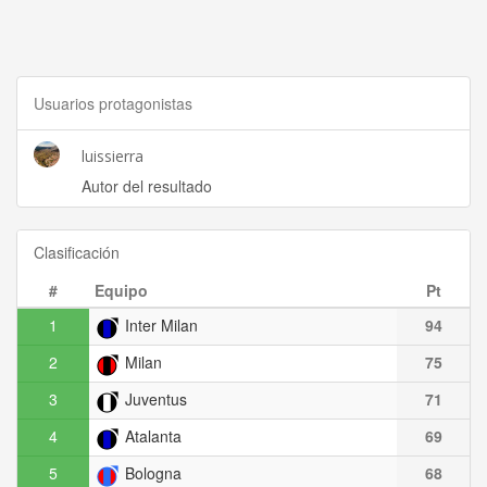
Usuarios protagonistas
luissierra
Autor del resultado
Clasificación
#
Equipo
Pt
1
Inter Milan
94
2
Milan
75
3
Juventus
71
4
Atalanta
69
5
Bologna
68