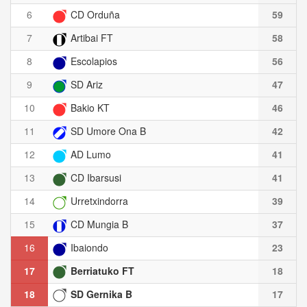
6
CD Orduña
59
7
Artibai FT
58
8
Escolapios
56
9
SD Ariz
47
10
Bakio KT
46
11
SD Umore Ona B
42
12
AD Lumo
41
13
CD Ibarsusi
41
14
Urretxindorra
39
15
CD Mungia B
37
16
Ibaiondo
23
17
Berriatuko FT
18
18
SD Gernika B
17