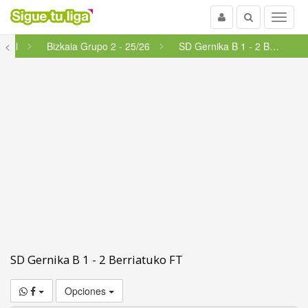
Usuario
Buscar
Menu
onal
<
Bizkaia Grupo 2 - 25/26
SD Gernika B 1 - 2 Berriatuko FT
SD Gernika B 1 - 2 Berriatuko FT
Opciones