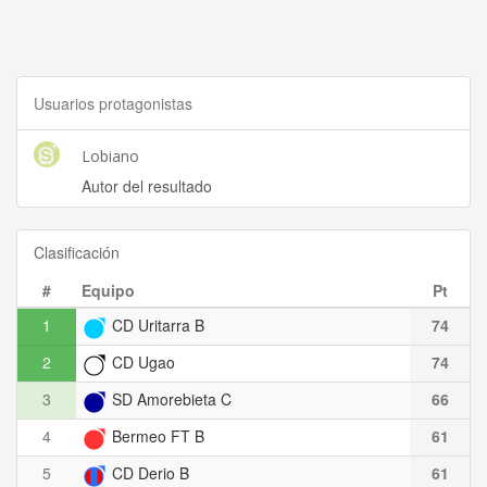
Usuarios protagonistas
Lobiano
Autor del resultado
Clasificación
#
Equipo
Pt
1
CD Uritarra B
74
2
CD Ugao
74
3
SD Amorebieta C
66
4
Bermeo FT B
61
5
CD Derio B
61